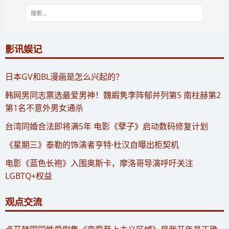
影讯娱记
​日本GV和BL漫画是怎么兴起的？
​韩网男同志票选最爱男神！魏嘏隽李阵郁并列第5 南柱赫第2
第1名不意外男女通杀
​台湾同婚合法即将满5年 电影《孽子》启动数码修复计划
《星期三》泰勒的饰演者亨特·杜汉自曝出柜契机
电影《蓝色长袍》入围奥斯卡，摩洛哥导演呼吁关注
LGBTQ+权益
观点交流