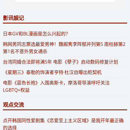
影讯娱记
​日本GV和BL漫画是怎么兴起的？
​韩网男同志票选最爱男神！魏嘏隽李阵郁并列第5 南柱赫第2
第1名不意外男女通杀
​台湾同婚合法即将满5年 电影《孽子》启动数码修复计划
《星期三》泰勒的饰演者亨特·杜汉自曝出柜契机
电影《蓝色长袍》入围奥斯卡，摩洛哥导演呼吁关注
LGBTQ+权益
观点交流
​点开韩国同性爱剧集《恋爱至上主义区域》是我开年最正确
的选择