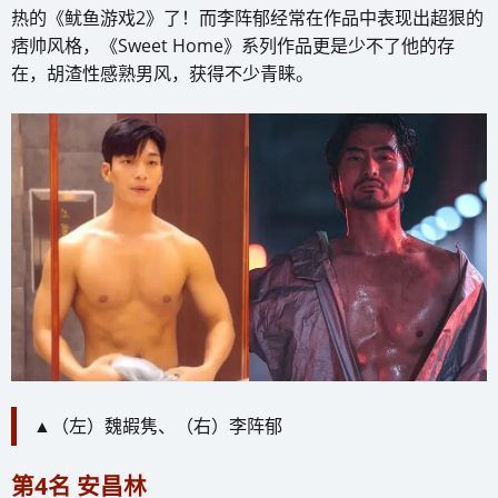
热的《鱿鱼游戏2》了！而李阵郁经常在作品中表现出超狠的
痞帅风格，《Sweet Home》系列作品更是少不了他的存
在，胡渣性感熟男风，获得不少青睐。
▲（左）魏嘏隽、（右）李阵郁
第4名 安昌林