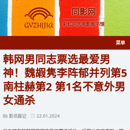
同影网
彩虹同志电影图书馆
菜单
​韩网男同志票选最爱男
神！魏嘏隽李阵郁并列第5
南柱赫第2 第1名不意外男
女通杀
影讯娱记
22.01.2024