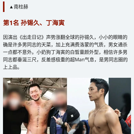
▲南柱赫
第1名 孙锡久、丁海寅
因演出《出走日记》声势涨翻全球的孙锡久，小小的眼睛的
确是许多男同志的天菜，加上充满费洛蒙的气质，男女通杀
一点都不意外。小奶狗丁海寅的白皙童颜外型，相信许多男
同志都垂涎三尺，反差感极重的超Man气息，是男同志圈的
上上品。