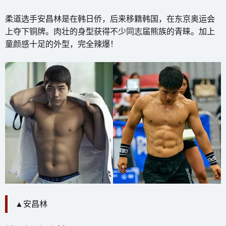
柔道选手安昌林是在韩日侨，后来移籍韩国，在东京奥运会
上夺下铜牌。肉壮的身型获得不少同志届熊族的青睐。加上
童颜感十足的外型，完全辣爆！
▲安昌林