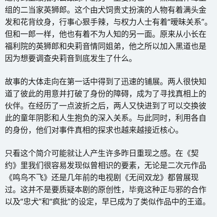
组的二当家英狮郎。这个由犬饲贵丈扮演的人物有着满头金
发和花背纹身，行事心狠手辣，与权力人士有着“暧昧关系”。
但和一郎一样，他也有着不为人知的另一面。原来从小长在
福利院的英狮郎和央莉音情同姐弟，他之所以加入黑道也是
因为想要调查央莉音到底发生了什么。
故事的大体走向在第一话中得到了迅速的铺展。两人很快知
道了彼此的用意并打破了身份的障碍，成为了寻找真相上的
伙伴。在经历了一点波折之后，两人又快进到了可以交换彼
此的童年阴影和人生抱负的深入关系。与此同时，利用各自
的身份，他们对事件真相的探求也越来越接近核心。
只看这个简介可能就让人产生许多昨日重现之感。在《契
约》里我们很容易发现似曾相识的要素，无论是二次元作品
《鸣鸟不飞》还是几年前的电视剧《无间双龙》都曾展现
过。这并不是要质疑本剧的原创性，毕竟这种正与邪的合作
以及“忠犬”和“疯批”的设定，早已成为了类似作品中的王道。