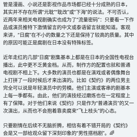
管是漫画、小说还是影视作品市场都已经十分成熟的日本，
其实并不存在所谓“元耽”“耽改”或“下海”的说法。不可否认，
近两年来相关电视剧确实也成为了“流量密码”：只要看一下作
品或演员推特下激情留言的中文或泰语留言就能知道。客观
来讲，“日腐”在不小的数量之下还是保持了较高的质量。其中
的原因可能正是腐剧在日本没有特殊标签。
近年走红的几部“日腐”剧集基本上都是在日本的全国性电视台
播出，此中更不乏黄金档。从而，制作方的配置也就和普通
电视剧不相上下。大多数的演员也都是在演戏或者偶像舞台
上打拼了一段时候后才来出演的。比如《契约》的两位男主
完全可以说是年轻演员中的劳模。他们主演或客串的剧基本
上每一季都有。由此，他们的演技经过磨炼也在一定程度上
有了保障。对于他们来说《契约》只是作为“普通演员”的又一
次演出，从而也不会抱着靠卖腐来“飞上枝头”的心态。
只要剧情在后续不无脑折腾，相信有着不错开局的《契约》
会是又一部给观众留下深刻印象的“男性搭档剧”。🌈