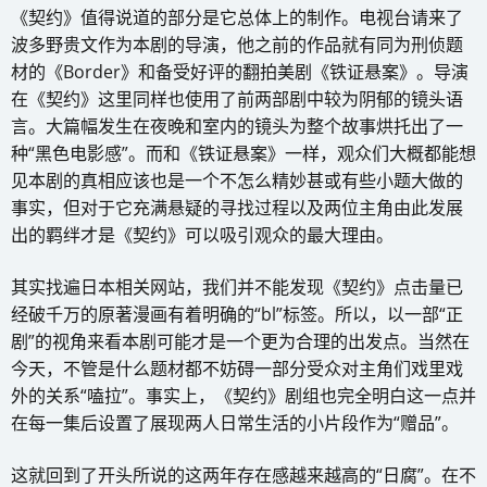
《契约》值得说道的部分是它总体上的制作。电视台请来了
波多野贵文作为本剧的导演，他之前的作品就有同为刑侦题
材的《Border》和备受好评的翻拍美剧《铁证悬案》。导演
在《契约》这里同样也使用了前两部剧中较为阴郁的镜头语
言。大篇幅发生在夜晚和室内的镜头为整个故事烘托出了一
种“黑色电影感”。而和《铁证悬案》一样，观众们大概都能想
见本剧的真相应该也是一个不怎么精妙甚或有些小题大做的
事实，但对于它充满悬疑的寻找过程以及两位主角由此发展
出的羁绊才是《契约》可以吸引观众的最大理由。
其实找遍日本相关网站，我们并不能发现《契约》点击量已
经破千万的原著漫画有着明确的“bl”标签。所以，以一部“正
剧”的视角来看本剧可能才是一个更为合理的出发点。当然在
今天，不管是什么题材都不妨碍一部分受众对主角们戏里戏
外的关系“嗑拉”。事实上，《契约》剧组也完全明白这一点并
在每一集后设置了展现两人日常生活的小片段作为“赠品”。
这就回到了开头所说的这两年存在感越来越高的“日腐”。在不