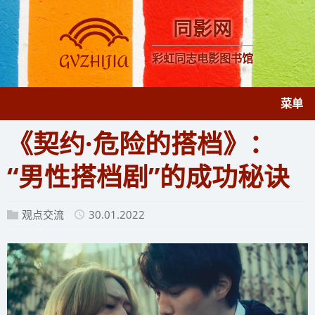
同影网
彩虹同志电影图书馆
菜单
《契约·危险的搭档》：
“男性搭档剧”的成功秘诀
观点交流
30.01.2022