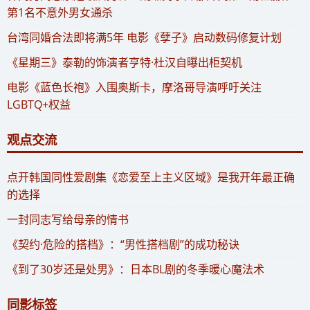
第1名不意外男女通杀
​台湾同婚合法即将满5年 电影《孽子》启动数码修复计划
《星期三》泰勒的饰演者亨特·杜汉自曝出柜契机
电影《蓝色长袍》入围奥斯卡，摩洛哥导演呼吁关注
LGBTQ+权益
观点交流
​点开韩国同性爱剧集《恋爱至上主义区域》是我开年最正确
的选择
一封同志写给母亲的情书
《契约·危险的搭档》：“男性搭档剧”的成功秘诀
《到了30岁还是处男》：日本BL剧的冬季暖心魔法术
同影标签