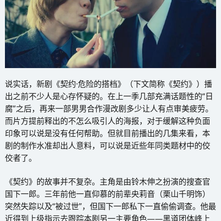
说实话，新剧《契约·危险的搭档》（下文简称《契约》）播
出之前不少人是心存怀疑的。在上一季几部充满话题性的“日
腐”之后，再来一部男男合作漫改剧多少让人有点审美疲劳。
而片方提前释出的不怎么吸引人的海报，对于缓解这种负面
印象可以说是没有任何帮助。但就目前播出的几集来看，本
剧的制作水准却出人意料，可以说是近些年同类题材中的佼
佼者了。
《契约》的故事并不复杂。主角是由铃木伸之扮演的搜查官
国下一郎。三年前他一直仰慕的前辈央莉音（栗山千明饰）
突然失踪以及“被过世”，但国下一郎私下一直偷偷调查。他最
近得到上级指示去跟踪本剧另一主要角色——黑道团体峰上