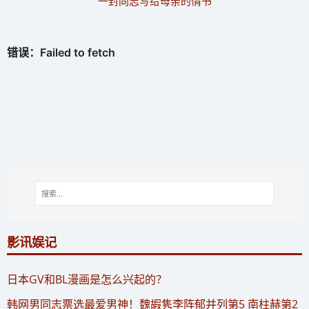
一封同志写给母亲的情书
影讯娱记
​日本GV和BL漫画是怎么兴起的？
​韩网男同志票选最爱男神！魏嘏隽李阵郁并列第5 南柱赫第2