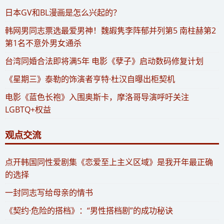
​日本GV和BL漫画是怎么兴起的？
​韩网男同志票选最爱男神！魏嘏隽李阵郁并列第5 南柱赫第2
第1名不意外男女通杀
​台湾同婚合法即将满5年 电影《孽子》启动数码修复计划
《星期三》泰勒的饰演者亨特·杜汉自曝出柜契机
电影《蓝色长袍》入围奥斯卡，摩洛哥导演呼吁关注
LGBTQ+权益
观点交流
​点开韩国同性爱剧集《恋爱至上主义区域》是我开年最正确
的选择
一封同志写给母亲的情书
《契约·危险的搭档》：“男性搭档剧”的成功秘诀