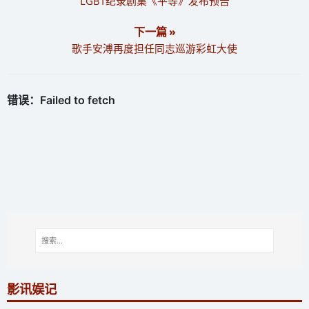
LGBT纪录剧集《平等》发布预告
下一篇 »
歌手安溥再度担任同志巡游彩虹大使
影讯娱记