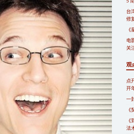
5
​
修
《
电
关注
观
​
开
一
《
《
法