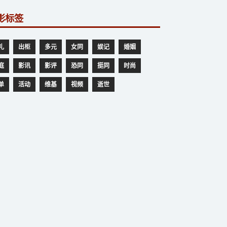
影标签
礼
出柜
多元
女同
娱记
婚姻
庭
影讯
影评
恐同
挺同
时尚
单
活动
维基
视频
逝世