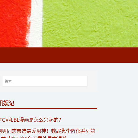
讯娱记
日本GV和BL漫画是怎么兴起的？
韩网男同志票选最爱男神！魏嘏隽李阵郁并列第