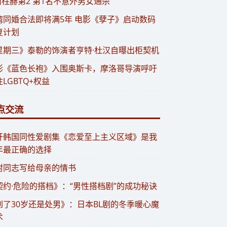
 南柱赫第2 第1名不意外男女通杀
台湾同婚合法即将满5年 电影《孽子》启动数码
复计划
星期三》泰勒的饰演者亨特·杜汉自曝出柜契机
影《蓝色长袍》入围奥斯卡，摩洛哥导演呼吁
LGBTQ+权益
点交流
点开韩国同性爱剧集《恋爱至上主义区域》是我
年最正确的选择
封同志写给母亲的情书
契约·危险的搭档》：“男性搭档剧”的成功秘诀
到了30岁还是处男》：日本BL剧的冬季暖心魔
术