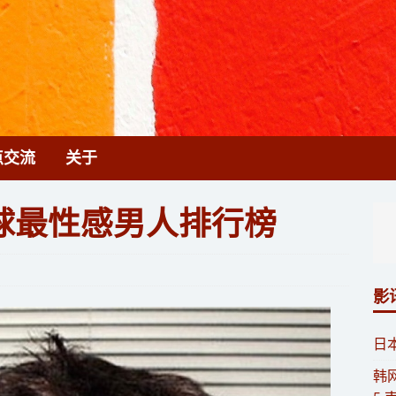
点交流
关于
球最性感男人排行榜
影
​
​