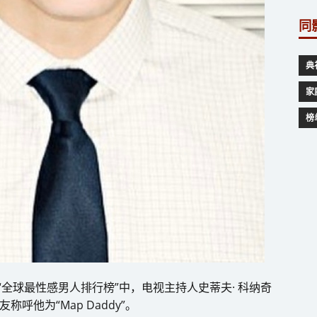
同
典
家
榜
年“全球最性感男人排行榜”中，电视主持人史蒂夫· 科纳奇
网友称呼他为“Map Daddy”。