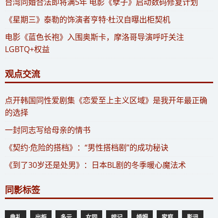
​台湾同婚合法即将满5年 电影《孽子》启动数码修复计划
《星期三》泰勒的饰演者亨特·杜汉自曝出柜契机
电影《蓝色长袍》入围奥斯卡，摩洛哥导演呼吁关注
LGBTQ+权益
观点交流
​点开韩国同性爱剧集《恋爱至上主义区域》是我开年最正确
的选择
一封同志写给母亲的情书
《契约·危险的搭档》：“男性搭档剧”的成功秘诀
《到了30岁还是处男》：日本BL剧的冬季暖心魔法术
同影标签
典礼
出柜
多元
女同
娱记
婚姻
家庭
影讯