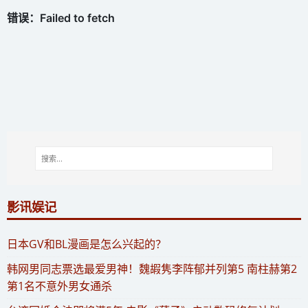
影讯娱记
​日本GV和BL漫画是怎么兴起的？
​韩网男同志票选最爱男神！魏嘏隽李阵郁并列第5 南柱赫第2
第1名不意外男女通杀