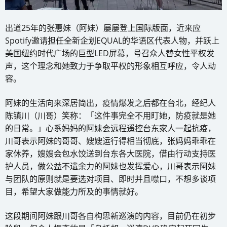
出道25年的张惠妹（阿妹）屡屡登上国际版面，近来应
Spotify邀请担任全新企划EQUAL的华语区代表人物，并跃上
美国纽约时代广场的巨型LED屏幕，号召众人替女性平权发
声，这个理念和她致力于争取平权的形象相互呼应，令人动
容。
阿妹的生活向来深居简出，疫情爆发之后都在台北，经纪人
陈镇川（川哥）笑称：「这件事完全不用盯她，防疫就是她
的日常。」心系妈妈的阿妹会远程遥控台东家人一起抗疫，
川哥表示阿妹的哥哥、嫂嫂运行得相当彻底，张妈妈乖乖在
家休养，嫂嫂会包水饺送到台东各大医院，借由行动支持医
护人员，做公益不遗余力的阿妹也发挥爱心，川哥表示阿妹
与团队的原则就是要选对项目、即时并且噤口，不想多谈项
目，希望大家做能力所及的事情就好。
这段期间阿妹跟川哥各自构思新巡演的内容，目前仍在初步