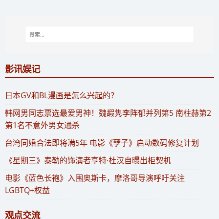
影讯娱记
​日本GV和BL漫画是怎么兴起的？
​韩网男同志票选最爱男神！魏嘏隽李阵郁并列第5 南柱赫第2
第1名不意外男女通杀
​台湾同婚合法即将满5年 电影《孽子》启动数码修复计划
《星期三》泰勒的饰演者亨特·杜汉自曝出柜契机
电影《蓝色长袍》入围奥斯卡，摩洛哥导演呼吁关注
LGBTQ+权益
观点交流