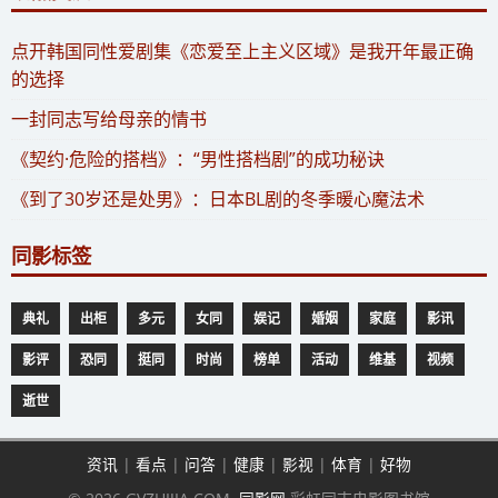
​点开韩国同性爱剧集《恋爱至上主义区域》是我开年最正确
的选择
一封同志写给母亲的情书
《契约·危险的搭档》：“男性搭档剧”的成功秘诀
《到了30岁还是处男》：日本BL剧的冬季暖心魔法术
同影标签
典礼
出柜
多元
女同
娱记
婚姻
家庭
影讯
影评
恐同
挺同
时尚
榜单
活动
维基
视频
逝世
资讯
|
看点
|
问答
|
健康
|
影视
|
体育
|
好物