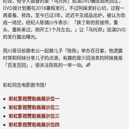
阶段，但令人振奋的是「乌托邦」巡演DVD确定起死回生，
DVD按计划要在2018暑假发行，不过阿妹求好心切，过程一
再查看、修改，至今已过3年，迟迟不见成品出炉，被认为恐
成一场空，经纪人陈镇川今表示：「换了新的剪接师，重
头、重新来过，刚开工1个月左右。」让「乌托邦」巡演DVD
的发行露出曙光。
而川哥日前跟老公一起替儿子「陈陈」举办百日宴，他透露
时常和阿妹分享儿子的点滴，有趣的是少回消息的阿妹竟是
「百发百回」，很关注陈陈的一举一动。🌈
彩虹同志电影图书馆！
彩虹影视赞助商展示位一
彩虹影视赞助商展示位二
彩虹影视赞助商展示位三
彩虹影视赞助商展示位四