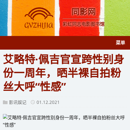
同影网
彩虹同志电影图书馆
菜单
艾略特·佩吉官宣跨性别身
份一周年，晒半裸自拍粉
丝大呼“性感”
影讯娱记
01.12.2021