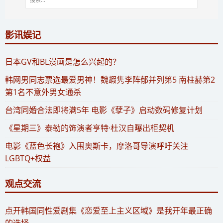
影讯娱记
​日本GV和BL漫画是怎么兴起的？
​韩网男同志票选最爱男神！魏嘏隽李阵郁并列第5 南柱赫第2
第1名不意外男女通杀
​台湾同婚合法即将满5年 电影《孽子》启动数码修复计划
《星期三》泰勒的饰演者亨特·杜汉自曝出柜契机
电影《蓝色长袍》入围奥斯卡，摩洛哥导演呼吁关注
LGBTQ+权益
观点交流
​点开韩国同性爱剧集《恋爱至上主义区域》是我开年最正确