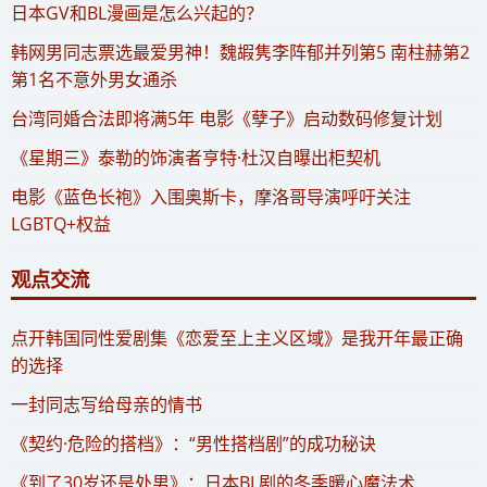
​日本GV和BL漫画是怎么兴起的？
​韩网男同志票选最爱男神！魏嘏隽李阵郁并列第5 南柱赫第2
第1名不意外男女通杀
​台湾同婚合法即将满5年 电影《孽子》启动数码修复计划
《星期三》泰勒的饰演者亨特·杜汉自曝出柜契机
电影《蓝色长袍》入围奥斯卡，摩洛哥导演呼吁关注
LGBTQ+权益
观点交流
​点开韩国同性爱剧集《恋爱至上主义区域》是我开年最正确
的选择
一封同志写给母亲的情书
《契约·危险的搭档》：“男性搭档剧”的成功秘诀
《到了30岁还是处男》：日本BL剧的冬季暖心魔法术