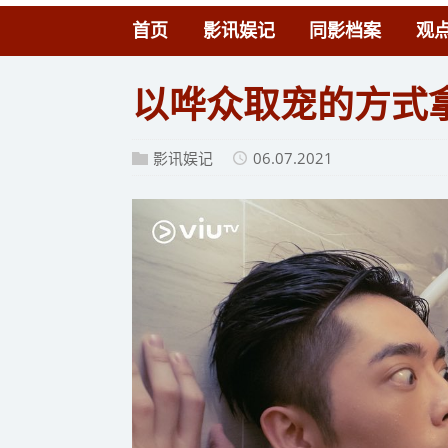
首页
影讯娱记
同影档案
观
以哗众取宠的方式
影讯娱记
06.07.2021