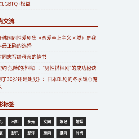
LGBTQ+权益
点交流
点开韩国同性爱剧集《恋爱至上主义区域》是我
年最正确的选择
封同志写给母亲的情书
契约·危险的搭档》：“男性搭档剧”的成功秘诀
到了30岁还是处男》：日本BL剧的冬季暖心魔
术
影标签
礼
出柜
多元
女同
娱记
婚姻
庭
影讯
影评
恐同
挺同
时尚