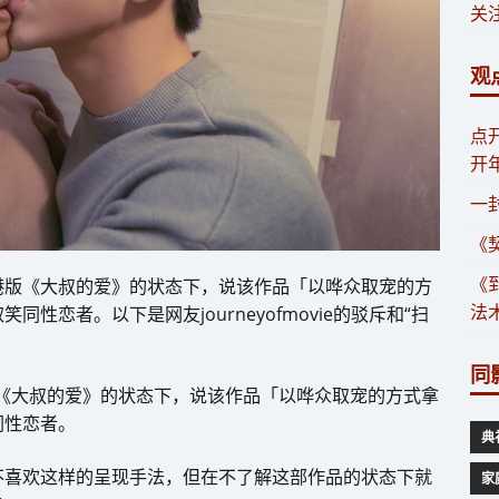
关注
观
​
开
一
《
《
港版《大叔的爱》的状态下，说该作品「以哗众取宠的方
法
性恋者。以下是网友journeyofmovie的驳斥和“扫
同
《大叔的爱》的状态下，说该作品「以哗众取宠的方式拿
同性恋者。
典
不喜欢这样的呈现手法，但在不了解这部作品的状态下就
家