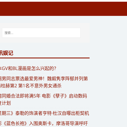
讯娱记
日本GV和BL漫画是怎么兴起的？
韩网男同志票选最爱男神！魏嘏隽李阵郁并列第
 南柱赫第2 第1名不意外男女通杀
台湾同婚合法即将满5年 电影《孽子》启动数码
复计划
星期三》泰勒的饰演者亨特·杜汉自曝出柜契机
影《蓝色长袍》入围奥斯卡，摩洛哥导演呼吁