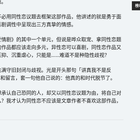
诡。
榜
不必用同性恋议题去框架这部作品，他讲述的就是勇于面
喜剧调性中呈现出三方真挚的情感。
爱情剧》的其中一个单元，但说是哗众取宠、拿同性恋题
的作品都应该走向多元，异性恋可以喜剧，同性恋作品又
​压抑、沉重虐心，只能是……难道不是种隐性歧视？
充满守旧封闭与歧视。光是开头那句「讲真我不是反
章和留言，套一句他自己说的：他真的和时代脱节了。
想承认自己恐同的人，却又以同性恋议题为由，将自己对
么？我才认为同性恋不应该是文章作者不喜欢这部作品，