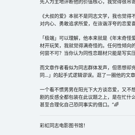
先入为主地评断他的价值核心，我觉得很吊
《大叔的爱》本就不是同志文学，我也觉得
对内心、勇敢追求所爱，在诙谐浮夸的恋爱
「极端」可以理解，他本来就是《年末奇怪
材开玩笑，我就觉得满奇怪的。任何性倾向
何尝不可？当你认为同性恋题材只能是写实​
而文章作者看似为同志群体发声，但思想却
同…」的起手式逻辑谬误。逛了一圈他的文
一个看不惯男男在阳光下大方谈恋爱，又不
剧的反感全都包装在此议题之上，是在忙什
甚至合理化自己恐同事实的借口。”🌈
彩虹同志电影图书馆！