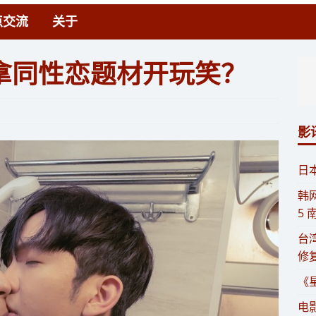
点交流
关于
拿同性恋题材开玩笑？
影
​
​
5
​
修
《
电