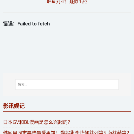
韩星刘亚仁疑似出柜
影讯娱记
​日本GV和BL漫画是怎么兴起的？
​韩网男同志票选最爱男神！魏嘏隽李阵郁并列第5 南柱赫第2