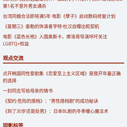
第1名不意外男女通杀
​台湾同婚合法即将满5年 电影《孽子》启动数码修复计划
《星期三》泰勒的饰演者亨特·杜汉自曝出柜契机
电影《蓝色长袍》入围奥斯卡，摩洛哥导演呼吁关注
LGBTQ+权益
观点交流
​点开韩国同性爱剧集《恋爱至上主义区域》是我开年最正确
的选择
一封同志写给母亲的情书
《契约·危险的搭档》：“男性搭档剧”的成功秘诀
《到了30岁还是处男》：日本BL剧的冬季暖心魔法术
同影标签