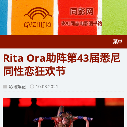
同影网
彩虹同志电影图书馆
菜单
Rita Ora助阵第43届悉尼
同性恋狂欢节
影讯娱记
10.03.2021