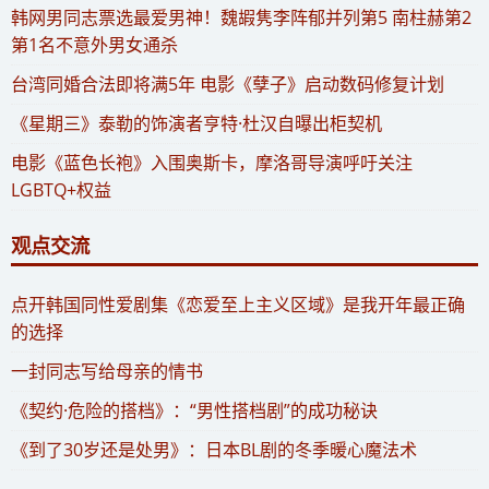
​韩网男同志票选最爱男神！魏嘏隽李阵郁并列第5 南柱赫第2
第1名不意外男女通杀
​台湾同婚合法即将满5年 电影《孽子》启动数码修复计划
《星期三》泰勒的饰演者亨特·杜汉自曝出柜契机
电影《蓝色长袍》入围奥斯卡，摩洛哥导演呼吁关注
LGBTQ+权益
观点交流
​点开韩国同性爱剧集《恋爱至上主义区域》是我开年最正确
的选择
一封同志写给母亲的情书
《契约·危险的搭档》：“男性搭档剧”的成功秘诀
《到了30岁还是处男》：日本BL剧的冬季暖心魔法术