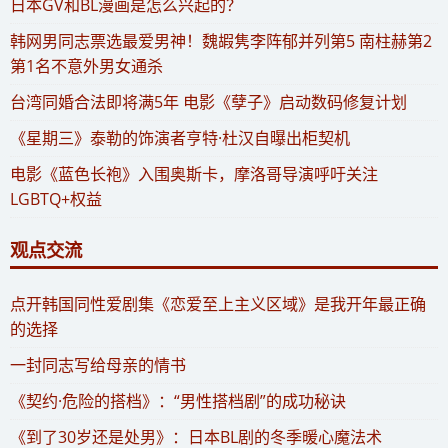
​日本GV和BL漫画是怎么兴起的？
​韩网男同志票选最爱男神！魏嘏隽李阵郁并列第5 南柱赫第2
第1名不意外男女通杀
​台湾同婚合法即将满5年 电影《孽子》启动数码修复计划
《星期三》泰勒的饰演者亨特·杜汉自曝出柜契机
电影《蓝色长袍》入围奥斯卡，摩洛哥导演呼吁关注
LGBTQ+权益
观点交流
​点开韩国同性爱剧集《恋爱至上主义区域》是我开年最正确
的选择
一封同志写给母亲的情书
《契约·危险的搭档》：“男性搭档剧”的成功秘诀
《到了30岁还是处男》：日本BL剧的冬季暖心魔法术