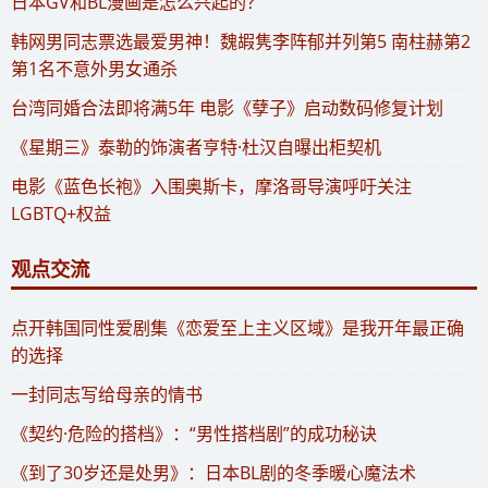
​日本GV和BL漫画是怎么兴起的？
​韩网男同志票选最爱男神！魏嘏隽李阵郁并列第5 南柱赫第2
第1名不意外男女通杀
​台湾同婚合法即将满5年 电影《孽子》启动数码修复计划
《星期三》泰勒的饰演者亨特·杜汉自曝出柜契机
电影《蓝色长袍》入围奥斯卡，摩洛哥导演呼吁关注
LGBTQ+权益
观点交流
​点开韩国同性爱剧集《恋爱至上主义区域》是我开年最正确
的选择
一封同志写给母亲的情书
《契约·危险的搭档》：“男性搭档剧”的成功秘诀
《到了30岁还是处男》：日本BL剧的冬季暖心魔法术