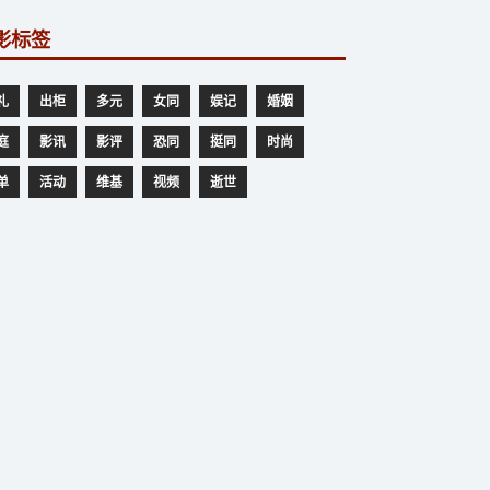
影标签
礼
出柜
多元
女同
娱记
婚姻
庭
影讯
影评
恐同
挺同
时尚
单
活动
维基
视频
逝世