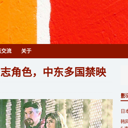
点交流
关于
同志角色，中东多国禁映
影
​
​