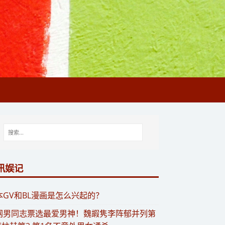
讯娱记
日本GV和BL漫画是怎么兴起的？
韩网男同志票选最爱男神！魏嘏隽李阵郁并列第