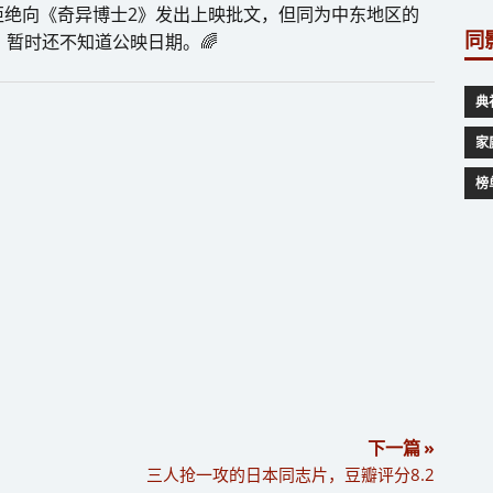
拒绝向《奇异博士2》发出上映批文，但同为中东地区的
同
，暂时还不知道公映日期。🌈
典
家
榜
下一篇 »
三人抢一攻的日本同志片，豆瓣评分8.2