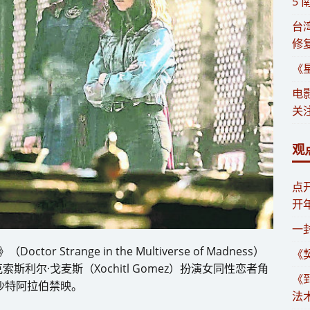
5
​
修
《
电
关注
观
​
开
一
Strange in the Multiverse of Madness）
《
利尔·戈麦斯（Xochitl Gomez）扮演女同性恋者角
《
果遭沙特阿拉伯禁映。
法