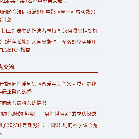
 南柱赫第2 第1名不意外男女通杀
台湾同婚合法即将满5年 电影《孽子》启动数码
复计划
星期三》泰勒的饰演者亨特·杜汉自曝出柜契机
影《蓝色长袍》入围奥斯卡，摩洛哥导演呼吁
LGBTQ+权益
点交流
点开韩国同性爱剧集《恋爱至上主义区域》是我
年最正确的选择
封同志写给母亲的情书
契约·危险的搭档》：“男性搭档剧”的成功秘诀
到了30岁还是处男》：日本BL剧的冬季暖心魔
术